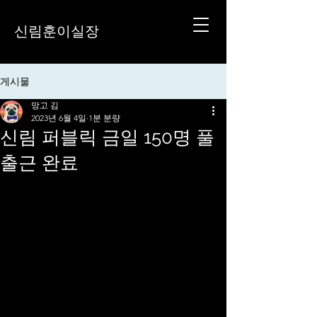
신림훈이실장
게시물
망고 김
2023년 6월 4일
1분 분량
신림 퍼블릭 금일 150명 풀
출근 완료