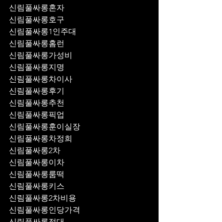
신림풀싸롱혼자
신림풀싸롱호구
신림풀싸롱1인주대
신림풀싸롱홈런
신림풀싸롱가성비
신림풀싸롱지명
신림풀싸롱차이사
신림풀싸롱후기
신림풀싸롱추천
신림풀싸롱픽업	
신림풀싸롱훈이실장
신림풀싸롱차정희
신림풀싸롱2차
신림풀싸롱이차
신림풀싸롱룸떡
신림풀싸롱키스
신림풀싸롱2차비용
신림풀싸롱인당가격
신림풀싸롱접대