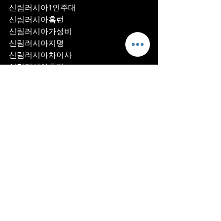
신림러시아1인주대
신림러시아홈런
신림러시아가성비
신림러시아지명
신림러시아차이사
신림러시아후기
신림러시아추천
신림러시아픽업	
신림러시아훈이실장
신림러시아차정희
신림러시아2차
신림러시아이차
신림러시아룸떡
신림러시아키스
신림러시아2차비용
신림러시아인당가격
신림러시아접대
신림러시아단체