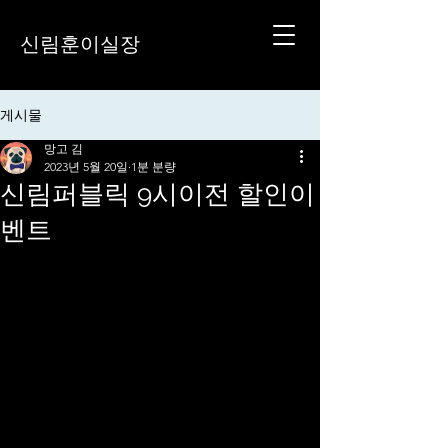
신림훈이실장
게시물
망고 김
2023년 5월 20일
1분 분량
신림퍼블릭 9시이전 할인이
벤트