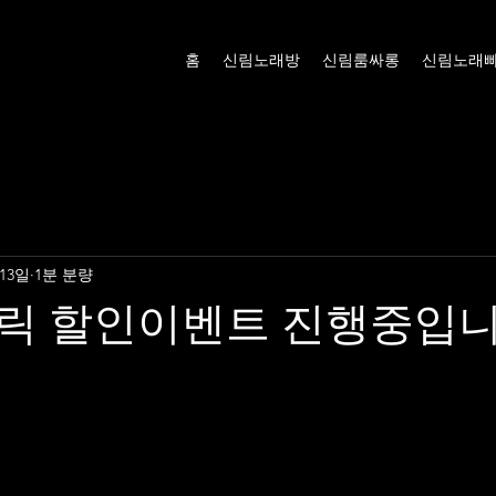
홈
신림노래방
신림룸싸롱
신림노래
 13일
1분 분량
릭 할인이벤트 진행중입