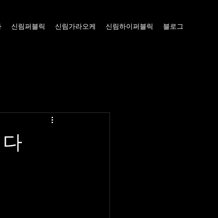
빠
신림퍼블릭
신림가라오케
신림하이퍼블릭
블로그
니다