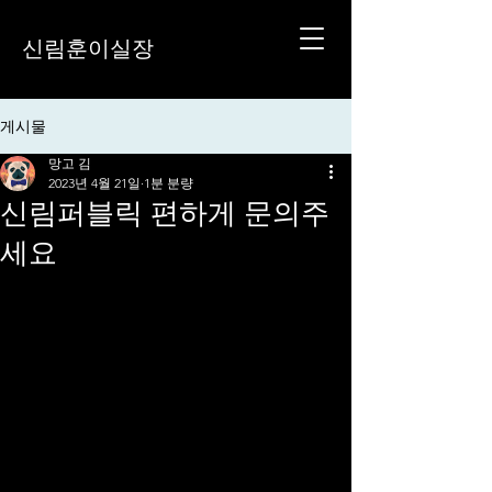
신림훈이실장
게시물
망고 김
2023년 4월 21일
1분 분량
신림퍼블릭 편하게 문의주
세요