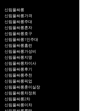
신림풀싸롱
신림풀싸롱가격
신림풀싸롱주대
신림풀싸롱혼자
신림풀싸롱호구
신림풀싸롱1인주대
신림풀싸롱홈런
신림풀싸롱가성비
신림풀싸롱지명
신림풀싸롱차이사
신림풀싸롱후기
신림풀싸롱추천
신림풀싸롱픽업	
신림풀싸롱훈이실장
신림풀싸롱차정희
신림풀싸롱2차
신림풀싸롱이차
신림풀싸롱룸떡