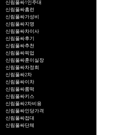
신림풀싸1인주대
신림풀싸홈런
신림풀싸가성비
신림풀싸지명
신림풀싸차이사
신림풀싸후기
신림풀싸추천
신림풀싸픽업	
신림풀싸훈이실장
신림풀싸차정희
신림풀싸2차
신림풀싸이차
신림풀싸룸떡
신림풀싸키스
신림풀싸2차비용
신림풀싸인당가격
신림풀싸접대
신림풀싸단체