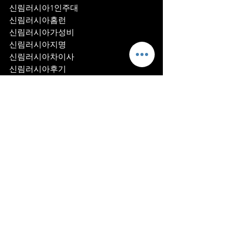
신림러시아1인주대
신림러시아홈런
신림러시아가성비
신림러시아지명
신림러시아차이사
신림러시아후기
신림러시아추천
신림러시아픽업	
신림러시아훈이실장
신림러시아차정희
신림러시아2차
신림러시아이차
신림러시아룸떡
신림러시아키스
신림러시아2차비용
신림러시아인당가격
신림러시아접대
신림러시아단체