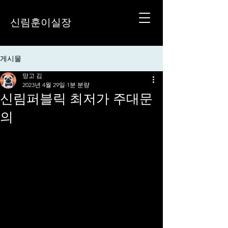
신림훈이실장
게시물
망고 김
2023년 4월 29일
1분 분량
신림퍼블릭 최저가 주대문
의