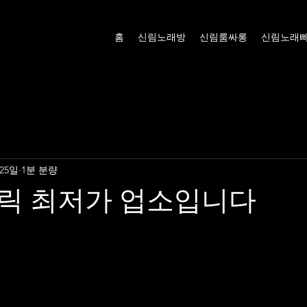
홈
신림노래방
신림룸싸롱
신림노래
 25일
1분 분량
릭 최저가 업소입니다