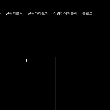
빠
신림퍼블릭
신림가라오케
신림하이퍼블릭
블로그