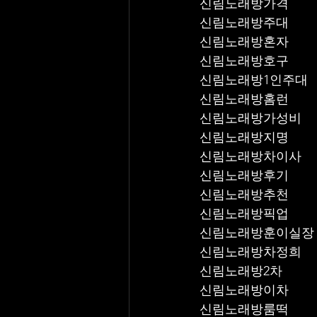
신림노래방가격
신림노래방주대
신림노래방혼자
신림노래방호구
신림노래방1인주대
신림노래방홈런
신림노래방가성비
신림노래방지명
신림노래방차이사
신림노래방후기
신림노래방추천
신림노래방픽업	
신림노래방훈이실장
신림노래방차정희
신림노래방2차
신림노래방이차
신림노래방룸떡