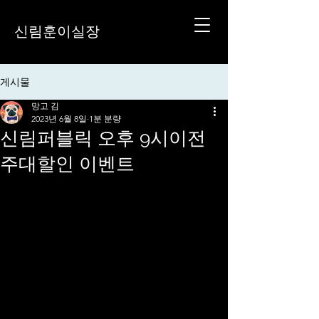
신림훈이실장
게시물
망고 김
2023년 6월 8일
1분 분량
신림퍼블릭 오후 9시이전
주대할인 이벤트