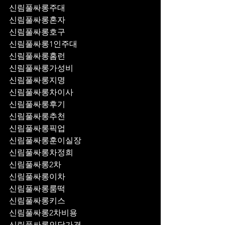
신림풀싸롱주대
신림풀싸롱혼자
신림풀싸롱호구
신림풀싸롱1인주대
신림풀싸롱홈런
신림풀싸롱가성비
신림풀싸롱지명
신림풀싸롱차이사
신림풀싸롱후기
신림풀싸롱추천
신림풀싸롱픽업	
신림풀싸롱훈이실장
신림풀싸롱차정희
신림풀싸롱2차
신림풀싸롱이차
신림풀싸롱룸떡
신림풀싸롱키스
신림풀싸롱2차비용
신림풀싸롱인당가격