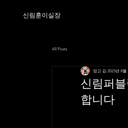
신림훈이실장
All Posts
망고 김
2023년 8월
신림퍼블
합니다