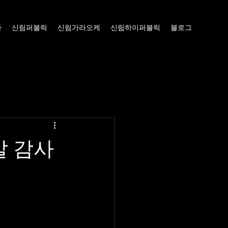
빠
신림퍼블릭
신림가라오케
신림하이퍼블릭
블로그
말 감사