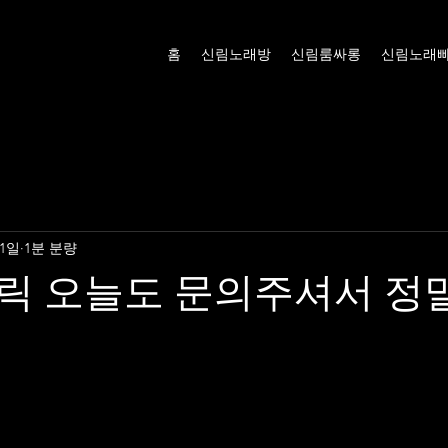
홈
신림노래방
신림룸싸롱
신림노래
 1일
1분 분량
릭 오늘도 문의주셔서 정