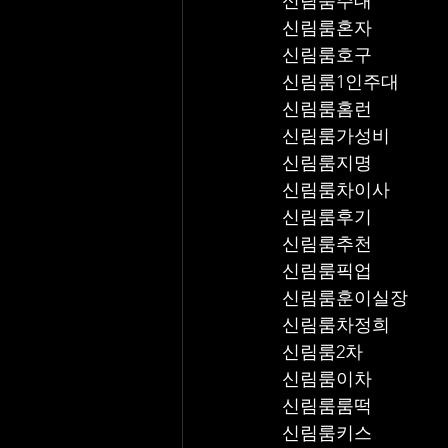
신림룸주대
신림룸혼자
신림룸호구
신림룸1인주대
신림룸홈런
신림룸가성비
신림룸지명
신림룸차이사
신림룸후기
신림룸추천
신림룸픽업	
신림룸훈이실장
신림룸차정희
신림룸2차
신림룸이차
신림룸룸떡
신림룸키스