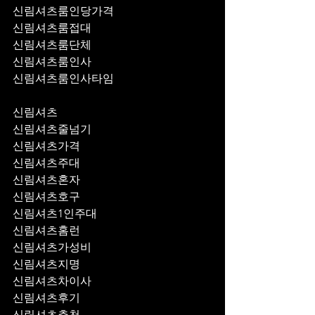
신림셔츠룸인당가격
신림셔츠룸접대
신림셔츠룸단체
신림셔츠룸인사
신림셔츠룸인사타임
신림셔츠
신림셔츠줄넘기
신림셔츠가격
신림셔츠주대
신림셔츠혼자
신림셔츠호구
신림셔츠1인주대
신림셔츠홈런
신림셔츠가성비
신림셔츠지명
신림셔츠차이사
신림셔츠후기
신림셔츠추천