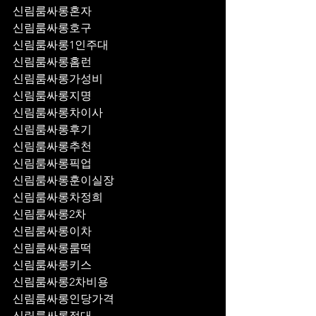
신림룸싸롱혼자
신림룸싸롱호구
신림룸싸롱1인주대
신림룸싸롱홈런
신림룸싸롱가성비
신림룸싸롱지명
신림룸싸롱차이사
신림룸싸롱후기
신림룸싸롱추천
신림룸싸롱픽업	
신림룸싸롱훈이실장
신림룸싸롱차정희
신림룸싸롱2차
신림룸싸롱이차
신림룸싸롱룸떡
신림룸싸롱키스
신림룸싸롱2차비용
신림룸싸롱인당가격
신림룸싸롱접대