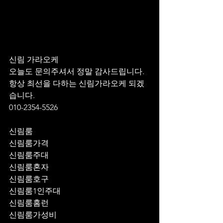
신림 가라오케 
오늘도 문의주셔서 정말 감사드립니다.
항상 최선을 다하는 신림가라오케 되겠
습니다.
010-2354-5526
신림룸
신림룸가격
신림룸주대
신림룸혼자
신림룸호구
신림룸1인주대
신림룸홈런
신림룸가성비