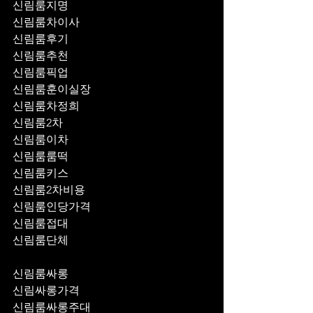
신림룸지명
신림룸차이사
신림룸후기
신림룸추천
신림룸픽업	
신림룸훈이실장
신림룸차정희
신림룸2차
신림룸이차
신림룸룸떡
신림룸키스
신림룸2차비용
신림룸인당가격
신림룸접대
신림룸단체
신림룸싸롱
신림싸롱가격
신림룸싸롱주대