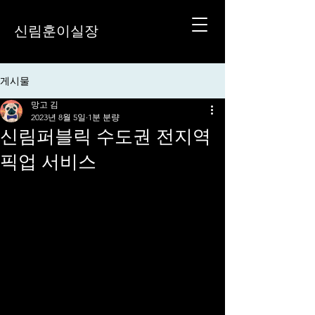
신림훈이실장
게시물
망고 김
2023년 8월 5일
1분 분량
신림퍼블릭 수도권 전지역
픽업 서비스