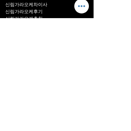
신림가라오케차이사
신림가라오케후기
신림가라오케추천
신림가라오케픽업	
신림가라오케훈이실장
신림가라오케차정희
신림가라오케2차
신림가라오케이차
신림가라오케룸떡
신림가라오케키스
신림가라오케2차비용
신림가라오케인당가격
신림가라오케접대
신림가라오케단체