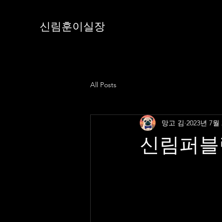
신림훈이실장
All Posts
망고 김
2023년 7월
신림퍼블