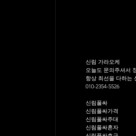
신림 가라오케 
오늘도 문의주셔서 
항상 최선을 다하는
010-2354-5526
신림풀싸
신림풀싸가격
신림풀싸주대
신림풀싸혼자
신림풀싸호구