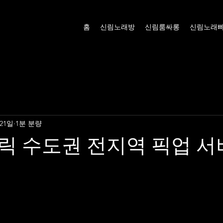
홈
신림노래방
신림룸싸롱
신림노래
 21일
1분 분량
릭 수도권 전지역 픽업 서