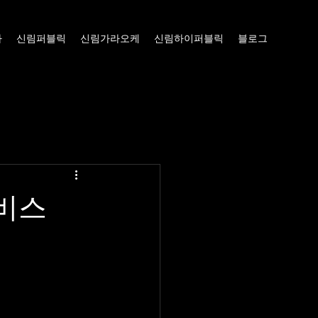
빠
신림퍼블릭
신림가라오케
신림하이퍼블릭
블로그
비스