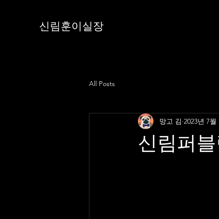
신림훈이실장
All Posts
망고 김
2023년 7월
신림퍼블