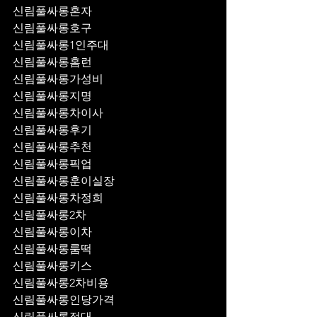
신림풀싸롱혼자
신림풀싸롱호구
신림풀싸롱1인주대
신림풀싸롱홈런
신림풀싸롱가성비
신림풀싸롱지명
신림풀싸롱차이사
신림풀싸롱후기
신림풀싸롱추천
신림풀싸롱픽업	
신림풀싸롱훈이실장
신림풀싸롱차정희
신림풀싸롱2차
신림풀싸롱이차
신림풀싸롱룸떡
신림풀싸롱키스
신림풀싸롱2차비용
신림풀싸롱인당가격
신림풀싸롱접대