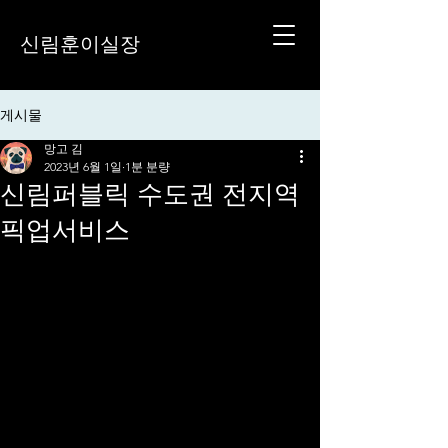
신림훈이실장
게시물
망고 김
2023년 6월 1일
1분 분량
신림퍼블릭 수도권 전지역
픽업서비스