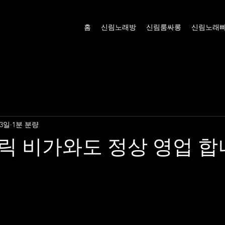
홈
신림노래방
신림룸싸롱
신림노래
 3일
1분 분량
릭 비가와도 정상 영업 합