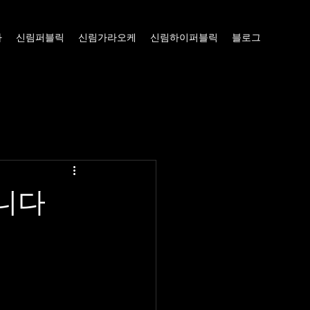
빠
신림퍼블릭
신림가라오케
신림하이퍼블릭
블로그
니다