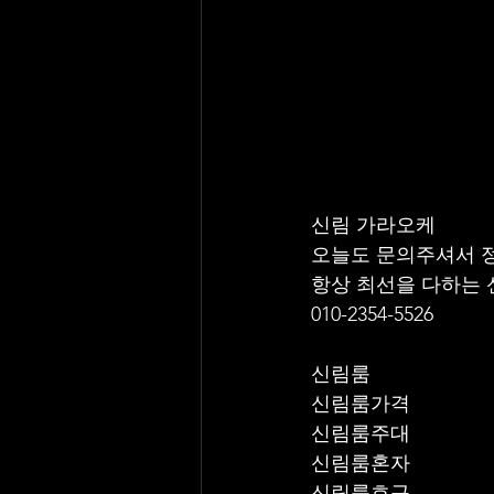
신림 가라오케 
오늘도 문의주셔서 
항상 최선을 다하는
010-2354-5526
신림룸
신림룸가격
신림룸주대
신림룸혼자
신림룸호구