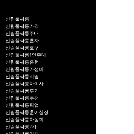
신림풀싸롱
신림풀싸롱가격
신림풀싸롱주대
신림풀싸롱혼자
신림풀싸롱호구
신림풀싸롱1인주대
신림풀싸롱홈런
신림풀싸롱가성비
신림풀싸롱지명
신림풀싸롱차이사
신림풀싸롱후기
신림풀싸롱추천
신림풀싸롱픽업	
신림풀싸롱훈이실장
신림풀싸롱차정희
신림풀싸롱2차
신림풀싸롱이차