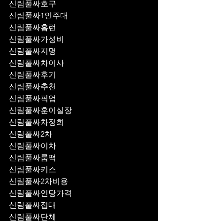
신림풀싸호구
신림풀싸1인주대
신림풀싸홈런
신림풀싸가성비
신림풀싸지명
신림풀싸차이사
신림풀싸후기
신림풀싸추천
신림풀싸픽업	
신림풀싸훈이실장
신림풀싸차정희
신림풀싸2차
신림풀싸이차
신림풀싸룸떡
신림풀싸키스
신림풀싸2차비용
신림풀싸인당가격
신림풀싸접대
신림풀싸단체