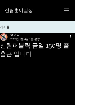
신림훈이실장
게시물
망고 김
2023년 5월 4일
1분 분량
신림퍼블릭 금일 150명 풀
출근 입니다