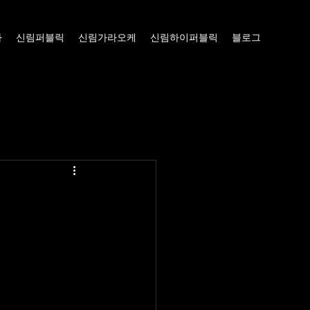
빠
신림퍼블릭
신림가라오케
신림하이퍼블릭
블로그