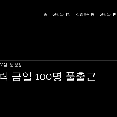
홈
신림노래방
신림룸싸롱
신림노래
 30일
1분 분량
 금일 100명 풀출근