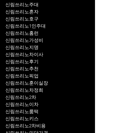
신림쓰리노주대
신림쓰리노혼자
신림쓰리노호구
신림쓰리노1인주대
신림쓰리노홈런
신림쓰리노가성비
신림쓰리노지명
신림쓰리노차이사
신림쓰리노후기
신림쓰리노추천
신림쓰리노픽업	
신림쓰리노훈이실장
신림쓰리노차정희
신림쓰리노2차
신림쓰리노이차
신림쓰리노룸떡
신림쓰리노키스
신림쓰리노2차비용
신림쓰리노인당가격