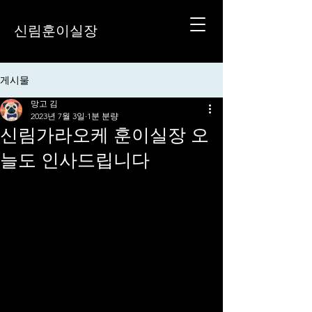
신림훈이실장
게시물
망고 김
2023년 7월 3일
1분 분량
신림가라오케 훈이실장 오
늘도 인사드립니다