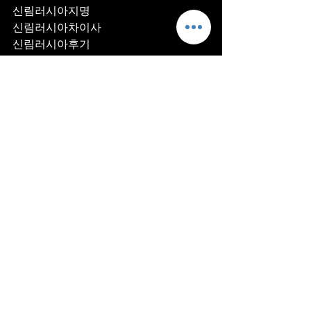
신림러시아지명
신림러시아차이사
신림러시아후기
신림러시아추천
신림러시아픽업	
신림러시아훈이실장
신림러시아차정희
신림러시아2차
신림러시아이차
신림러시아룸떡
신림러시아키스
신림러시아2차비용
신림러시아인당가격
신림러시아접대
신림러시아단체