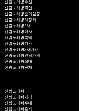
신림노래방추천
신림노래방픽업	
신림노래방훈이실장
신림노래방차정희
신림노래방2차
신림노래방이차
신림노래방룸떡
신림노래방키스
신림노래방2차비용
신림노래방인당가격
신림노래방접대
신림노래방단체
신림노래빠
신림노래빠가격
신림노래빠주대
신림노래빠혼자