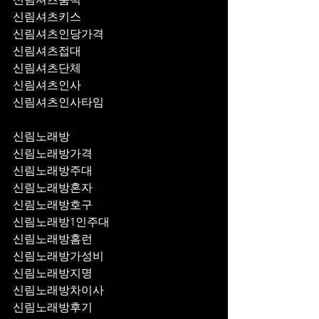
신림셔츠키스
신림셔츠인당가격
신림셔츠접대
신림셔츠단체
신림셔츠인사
신림셔츠인사타임
신림노래방
신림노래방가격
신림노래방주대
신림노래방혼자
신림노래방호구
신림노래방1인주대
신림노래방홈런
신림노래방가성비
신림노래방지명
신림노래방차이사
신림노래방후기