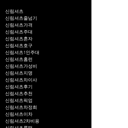
신림셔츠
신림셔츠줄넘기
신림셔츠가격
신림셔츠주대
신림셔츠혼자
신림셔츠호구
신림셔츠1인주대
신림셔츠홈런
신림셔츠가성비
신림셔츠지명
신림셔츠차이사
신림셔츠후기
신림셔츠추천
신림셔츠픽업
신림셔츠차정희
신림셔츠이차
신림셔츠2차비용
신림셔츠룸떡