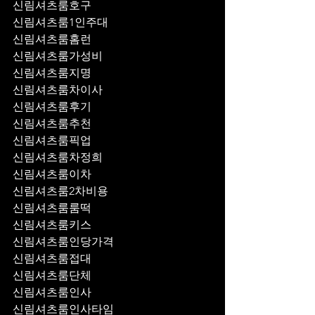
신림셔츠룸호구
신림셔츠룸1인주대
신림셔츠룸홈런
신림셔츠룸가성비
신림셔츠룸지명
신림셔츠룸차이사
신림셔츠룸후기
신림셔츠룸추천
신림셔츠룸픽업
신림셔츠룸차정희
신림셔츠룸이차
신림셔츠룸2차비용
신림셔츠룸룸떡
신림셔츠룸키스
신림셔츠룸인당가격
신림셔츠룸접대
신림셔츠룸단체
신림셔츠룸인사
신림셔츠룸인사타임