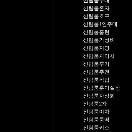
신림룸주대
신림룸혼자
신림룸호구
신림룸1인주대
신림룸홈런
신림룸가성비
신림룸지명
신림룸차이사
신림룸후기
신림룸추천
신림룸픽업	
신림룸훈이실장
신림룸차정희
신림룸2차
신림룸이차
신림룸룸떡
신림룸키스