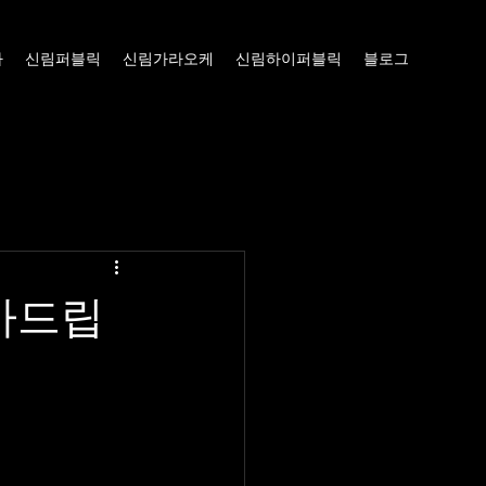
빠
신림퍼블릭
신림가라오케
신림하이퍼블릭
블로그
사드립