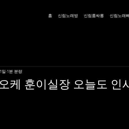
홈
신림노래방
신림룸싸롱
신림노래
 1일
1분 분량
오케 훈이실장 오늘도 인