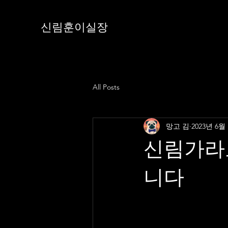
신림훈이실장
All Posts
망고 김
2023년 6월
신림가라
니다