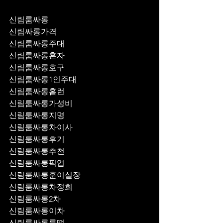
신림룸싸롱
신림싸롱가격
신림룸싸롱주대
신림룸싸롱혼자
신림룸싸롱호구
신림룸싸롱1인주대
신림룸싸롱홈런
신림룸싸롱가성비
신림룸싸롱지명
신림룸싸롱차이사
신림룸싸롱후기
신림룸싸롱추천
신림룸싸롱픽업	
신림룸싸롱훈이실장
신림룸싸롱차정희
신림룸싸롱2차
신림룸싸롱이차
신림룸싸롱룸떡