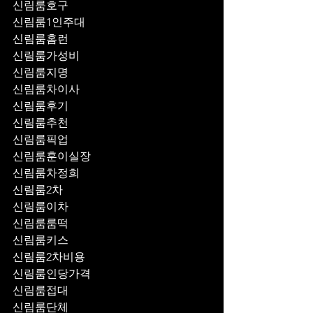
신림룸호구
신림룸1인주대
신림룸홈런
신림룸가성비
신림룸지명
신림룸차이사
신림룸후기
신림룸추천
신림룸픽업	
신림룸훈이실장
신림룸차정희
신림룸2차
신림룸이차
신림룸룸떡
신림룸키스
신림룸2차비용
신림룸인당가격
신림룸접대
신림룸단체