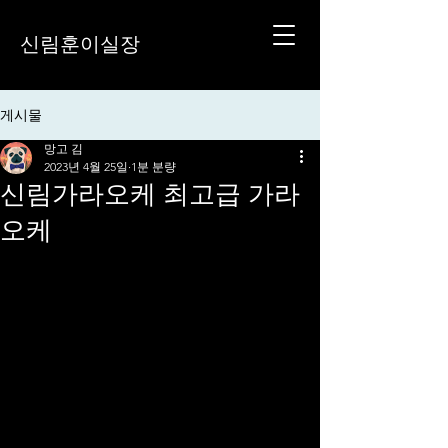
신림훈이실장
게시물
망고 김
2023년 4월 25일
1분 분량
신림가라오케 최고급 가라
오케