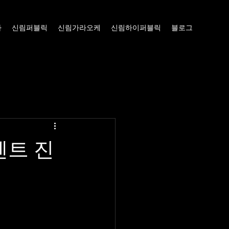
빠
신림퍼블릭
신림가라오케
신림하이퍼블릭
블로그
벤트 진