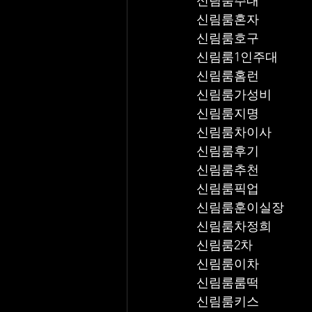
신림룸주대
신림룸혼자
신림룸호구
신림룸1인주대
신림룸홈런
신림룸가성비
신림룸지명
신림룸차이사
신림룸후기
신림룸추천
신림룸픽업	
신림룸훈이실장
신림룸차정희
신림룸2차
신림룸이차
신림룸룸떡
신림룸키스