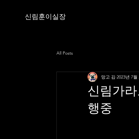
신림훈이실장
All Posts
망고 김
2023년 7월
신림가라
행중