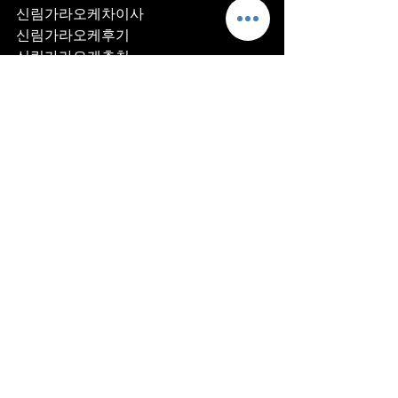
신림가라오케차이사
신림가라오케후기
신림가라오케추천
신림가라오케픽업	
신림가라오케훈이실장
신림가라오케차정희
신림가라오케2차
신림가라오케이차
신림가라오케룸떡
신림가라오케키스
신림가라오케2차비용
신림가라오케인당가격
신림가라오케접대
신림가라오케단체