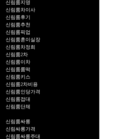
신림룸지명
신림룸차이사
신림룸후기
신림룸추천
신림룸픽업	
신림룸훈이실장
신림룸차정희
신림룸2차
신림룸이차
신림룸룸떡
신림룸키스
신림룸2차비용
신림룸인당가격
신림룸접대
신림룸단체
신림룸싸롱
신림싸롱가격
신림룸싸롱주대