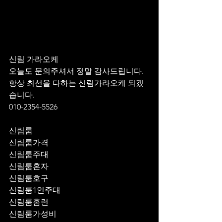
신림 가라오케 
오늘도 문의주셔서 정말 감사드립니다.
항상 최선을 다하는 신림가라오케 되겠
습니다.
010-2354-5526
신림룸
신림룸가격
신림룸주대
신림룸혼자
신림룸호구
신림룸1인주대
신림룸홈런
신림룸가성비