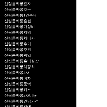
신림룸싸롱혼자
신림룸싸롱호구
신림룸싸롱1인주대
신림룸싸롱홈런
신림룸싸롱가성비
신림룸싸롱지명
신림룸싸롱차이사
신림룸싸롱후기
신림룸싸롱추천
신림룸싸롱픽업	
신림룸싸롱훈이실장
신림룸싸롱차정희
신림룸싸롱2차
신림룸싸롱이차
신림룸싸롱룸떡
신림룸싸롱키스
신림룸싸롱2차비용
신림룸싸롱인당가격
신림룸싸롱접대