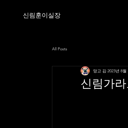
신림훈이실장
All Posts
망고 김
2023년 8월
신림가라