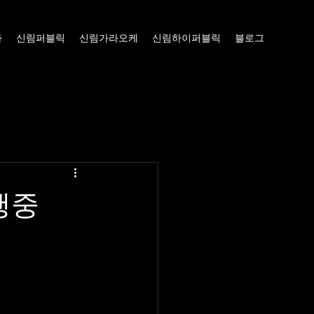
빠
신림퍼블릭
신림가라오케
신림하이퍼블릭
블로그
행중