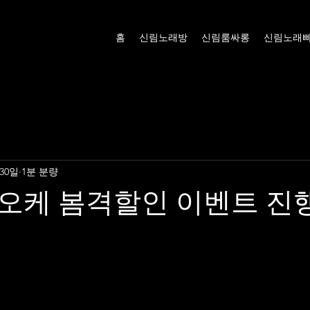
홈
신림노래방
신림룸싸롱
신림노래
 30일
1분 분량
오케 봄격할인 이벤트 진