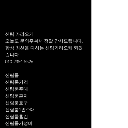
신림 가라오케 
오늘도 문의주셔서 정말 감사드립니다.
항상 최선을 다하는 신림가라오케 되겠
습니다.
010-2354-5526
신림룸
신림룸가격
신림룸주대
신림룸혼자
신림룸호구
신림룸1인주대
신림룸홈런
신림룸가성비