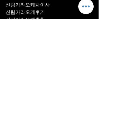
신림가라오케차이사
신림가라오케후기
신림가라오케추천
신림가라오케픽업	
신림가라오케훈이실장
신림가라오케차정희
신림가라오케2차
신림가라오케이차
신림가라오케룸떡
신림가라오케키스
신림가라오케2차비용
신림가라오케인당가격
신림가라오케접대
신림가라오케단체