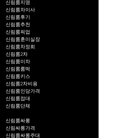
신림룸지명
신림룸차이사
신림룸후기
신림룸추천
신림룸픽업	
신림룸훈이실장
신림룸차정희
신림룸2차
신림룸이차
신림룸룸떡
신림룸키스
신림룸2차비용
신림룸인당가격
신림룸접대
신림룸단체
신림룸싸롱
신림싸롱가격
신림룸싸롱주대