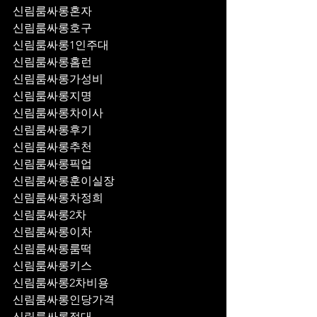
신림룸싸롱혼자
신림룸싸롱호구
신림룸싸롱1인주대
신림룸싸롱홈런
신림룸싸롱가성비
신림룸싸롱지명
신림룸싸롱차이사
신림룸싸롱후기
신림룸싸롱추천
신림룸싸롱픽업	
신림룸싸롱훈이실장
신림룸싸롱차정희
신림룸싸롱2차
신림룸싸롱이차
신림룸싸롱룸떡
신림룸싸롱키스
신림룸싸롱2차비용
신림룸싸롱인당가격
신림룸싸롱접대