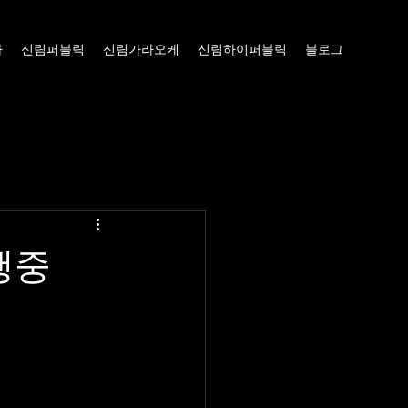
빠
신림퍼블릭
신림가라오케
신림하이퍼블릭
블로그
행중