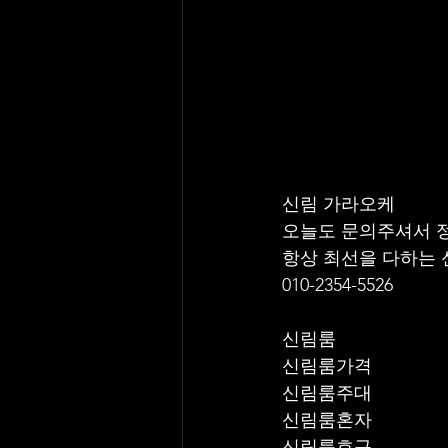
신림 가라오케 
오늘도 문의주셔서 
항상 최선을 다하는
010-2354-5526
신림룸
신림룸가격
신림룸주대
신림룸혼자
신림룸호구