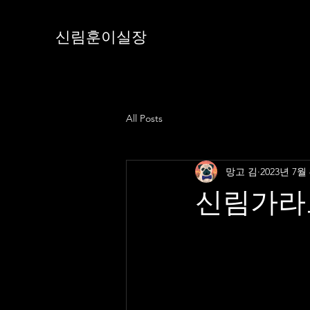
신림훈이실장
All Posts
망고 김
2023년 7월
신림가라