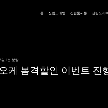
홈
신림노래방
신림룸싸롱
신림노래
 8일
1분 분량
오케 봄격할인 이벤트 진