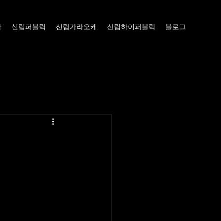
빠
신림퍼블릭
신림가라오케
신림하이퍼블릭
블로그
료