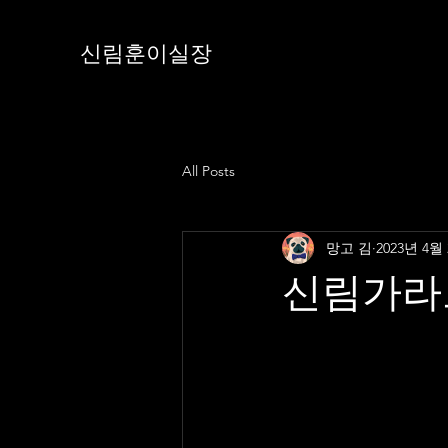
신림훈이실장
All Posts
망고 김
2023년 4월
신림가라오