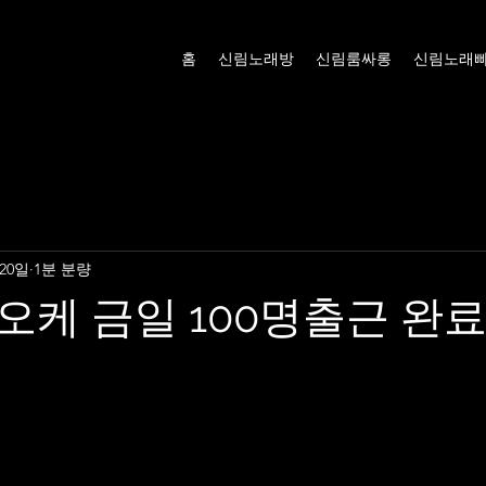
홈
신림노래방
신림룸싸롱
신림노래
 20일
1분 분량
케 금일 100명출근 완