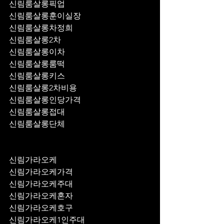
신림룸살롱픽업	
신림룸살롱훈이실장
신림룸살롱차정희
신림룸살롱2차
신림룸살롱이차
신림룸살롱룸떡
신림룸살롱키스
신림룸살롱2차비용
신림룸살롱인당가격
신림룸살롱접대
신림룸살롱단체
신림가라오케
신림가라오케가격
신림가라오케주대
신림가라오케혼자
신림가라오케호구
신림가라오케1인주대