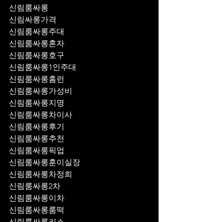
신림룸싸롱
신림싸롱가격
신림룸싸롱주대
신림룸싸롱혼자
신림룸싸롱호구
신림룸싸롱1인주대
신림룸싸롱홈런
신림룸싸롱가성비
신림룸싸롱지명
신림룸싸롱차이사
신림룸싸롱후기
신림룸싸롱추천
신림룸싸롱픽업	
신림룸싸롱훈이실장
신림룸싸롱차정희
신림룸싸롱2차
신림룸싸롱이차
신림룸싸롱룸떡
신림룸싸롱키스