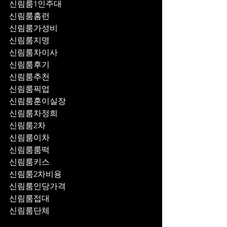
신림룸1인주대
신림룸홈런
신림룸가성비
신림룸지명
신림룸차이사
신림룸후기
신림룸추천
신림룸픽업	
신림룸훈이실장
신림룸차정희
신림룸2차
신림룸이차
신림룸룸떡
신림룸키스
신림룸2차비용
신림룸인당가격
신림룸접대
신림룸단체